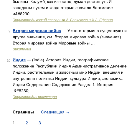
былины. Колумб, как известно, думал достигнуть И.
западным путем и когда открыл сначала Багамские
и&#8230; …
Энциклопедический словарь Ф.А. Брокгауза и И.А. Ефрона
Вторая мировая война
— У этого термина существуют и
9
другие значения, см. Вторая мировая война (значения).
Вторая мировая война Мировые войны …
Википедия
Индия
— (India) История Индии, географическое
10
положение Республики Индия Административное деление
Индии, растительный и животный мир Индии, внешняя и
внутренняя политика Индии, культура Индии, экономика
Индии Содержание Содержание Раздел 1. История
.&#8230; …
Энциклопедия инвестора
Страницы
Следующая
→
1
2
3