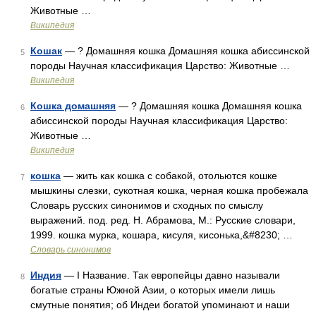
Животные …
Википедия
Кошак
— ? Домашняя кошка Домашняя кошка абиссинской
5
породы Научная классификация Царство: Животные …
Википедия
Кошка домашняя
— ? Домашняя кошка Домашняя кошка
6
абиссинской породы Научная классификация Царство:
Животные …
Википедия
кошка
— жить как кошка с собакой, отольются кошке
7
мышкины слезки, сукотная кошка, черная кошка пробежала
Словарь русских синонимов и сходных по смыслу
выражений. под. ред. Н. Абрамова, М.: Русские словари,
1999. кошка мурка, кошара, кисуля, кисонька,&#8230; …
Словарь синонимов
Индия
— I Название. Так европейцы давно называли
8
богатые страны Южной Азии, о которых имели лишь
смутные понятия; об Индеи богатой упоминают и наши